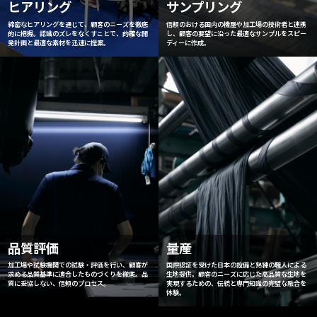
ヒアリング
サンプリング
綿密なヒアリングを通じて、顧客のニーズを徹底
信頼のおける国内の機屋や加工場の技術者と連携
的に把握。認識のズレをなくすことで、的確な開
し、顧客の要望に沿った最適なサンプルをスピー
発計画と最適な素材を迅速に提案。
ディーに作成。
品質評価
量産
加工場や試験機関での試験・評価を行い、顧客が
国際認証を受けた日本の設備と熟練の職人による
求める品質基準に適合したものづくりを徹底。品
生地提供。顧客のニーズに応じた高品質な生地を
質に妥協しない、信頼のプロセス。
実現するための、伝統と専門知識の完璧な融合を
体験。